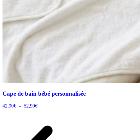
Cape de bain bébé personnalisée
Plage
42,90
€
–
52,90
€
de
prix :
42,90€
à
52,90€