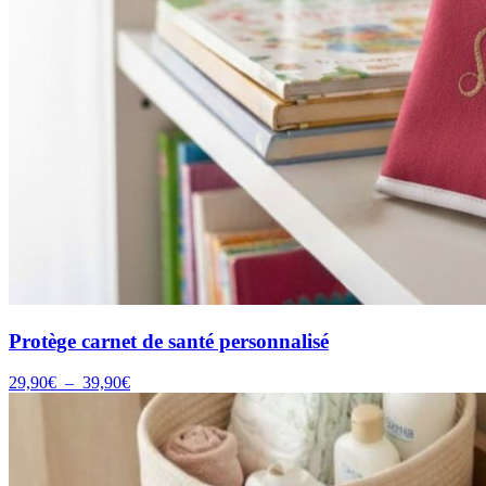
Protège carnet de santé personnalisé
Plage
29,90
€
–
39,90
€
de
prix :
29,90€
à
39,90€