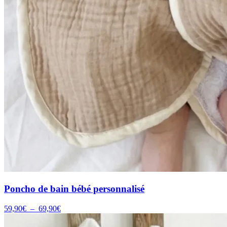
Poncho de bain bébé personnalisé
Plage
59,90
€
–
69,90
€
de
prix :