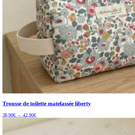
Trousse de toilette matelassée liberty
Plage
38,90
€
–
42,90
€
de
prix :
38,90€