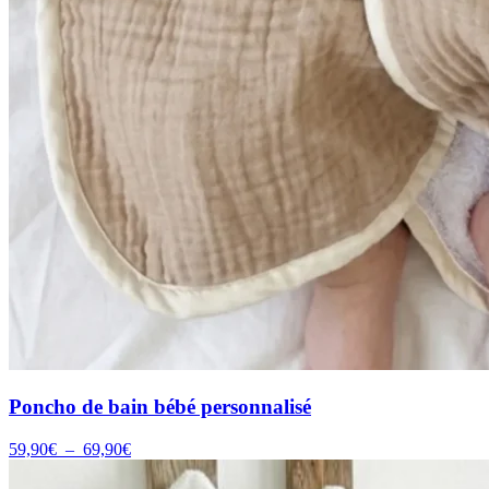
Poncho de bain bébé personnalisé
Plage
59,90
€
–
69,90
€
de
prix :