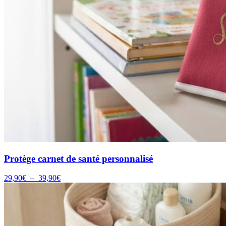
Protège carnet de santé personnalisé
Plage
29,90
€
–
39,90
€
de
prix :
29,90€
à
39,90€