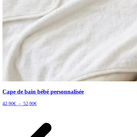
Cape de bain bébé personnalisée
Plage
42,90
€
–
52,90
€
de
prix :
42,90€
à
52,90€