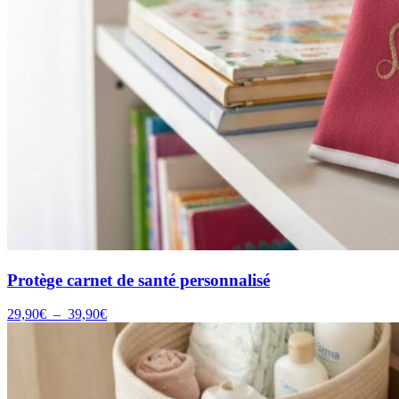
Protège carnet de santé personnalisé
Plage
29,90
€
–
39,90
€
de
prix :
29,90€
à
39,90€