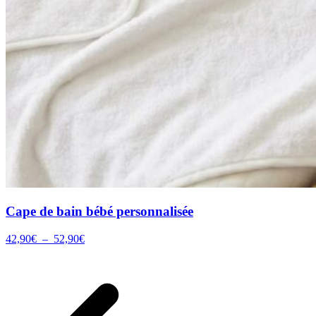
Cape de bain bébé personnalisée
Plage
42,90
€
–
52,90
€
de
prix :
42,90€
à
52,90€