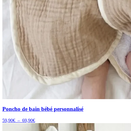
Poncho de bain bébé personnalisé
Plage
59,90
€
–
69,90
€
de
prix :