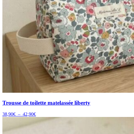
Trousse de toilette matelassée liberty
Plage
38,90
€
–
42,90
€
de
prix :
38,90€