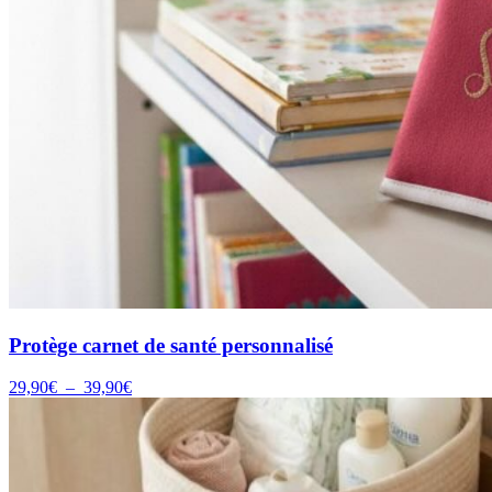
Protège carnet de santé personnalisé
Plage
29,90
€
–
39,90
€
de
prix :
29,90€
à
39,90€