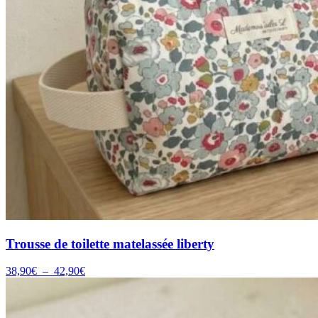
Trousse de toilette matelassée liberty
Plage
38,90
€
–
42,90
€
de
prix :
38,90€