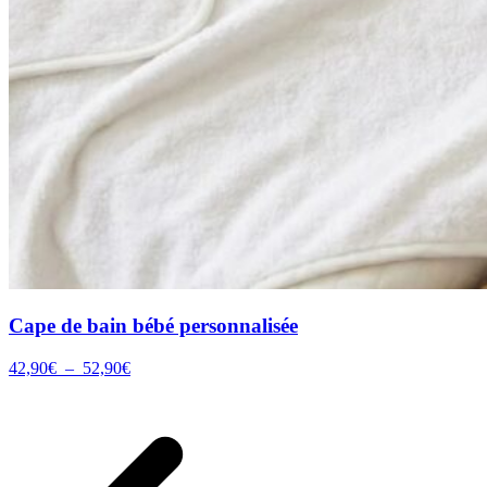
Cape de bain bébé personnalisée
Plage
42,90
€
–
52,90
€
de
prix :
42,90€
à
52,90€