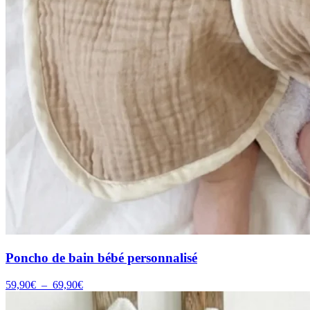
Poncho de bain bébé personnalisé
Plage
59,90
€
–
69,90
€
de
prix :