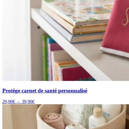
Protège carnet de santé personnalisé
Plage
29,90
€
–
39,90
€
de
prix :
29,90€
à
39,90€