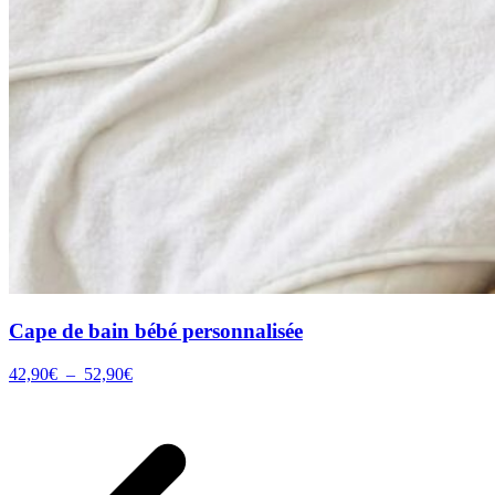
Cape de bain bébé personnalisée
Plage
42,90
€
–
52,90
€
de
prix :
42,90€
à
52,90€