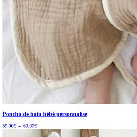
Poncho de bain bébé personnalisé
Plage
59,90
€
–
69,90
€
de
prix :