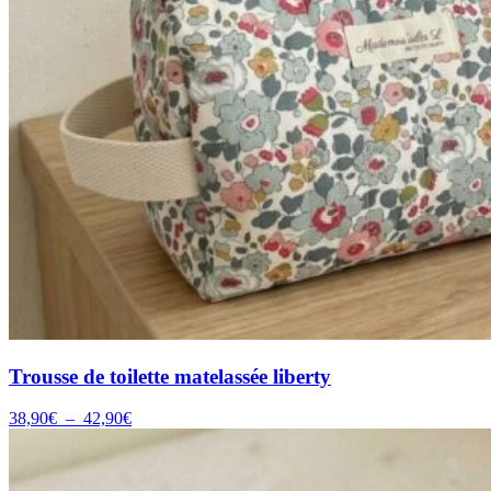
Trousse de toilette matelassée liberty
Plage
38,90
€
–
42,90
€
de
prix :
38,90€