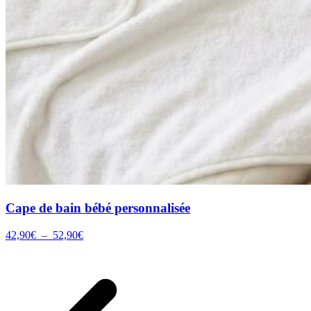
Cape de bain bébé personnalisée
Plage
42,90
€
–
52,90
€
de
prix :
42,90€
à
52,90€