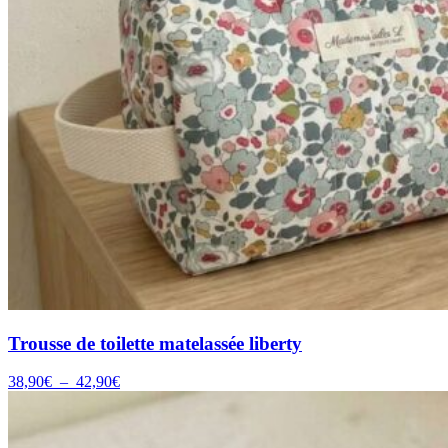
Trousse de toilette matelassée liberty
Plage
38,90
€
–
42,90
€
de
prix :
38,90€