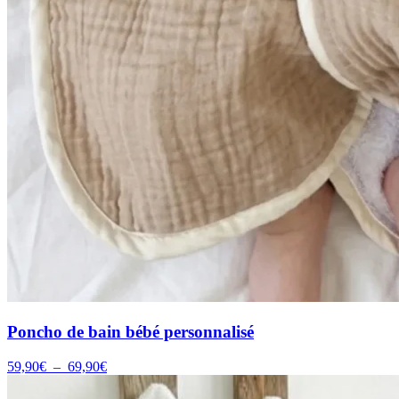
Poncho de bain bébé personnalisé
Plage
59,90
€
–
69,90
€
de
prix :