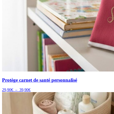
Protège carnet de santé personnalisé
Plage
29,90
€
–
39,90
€
de
prix :
29,90€
à
39,90€