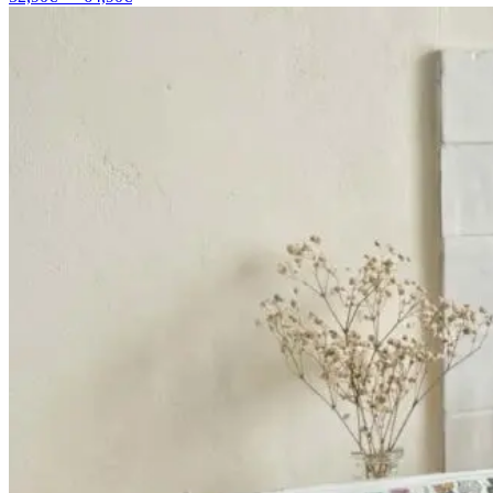
de
prix :
52,90€
à
64,90€