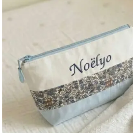
prix :
38,90€
à
42,90€