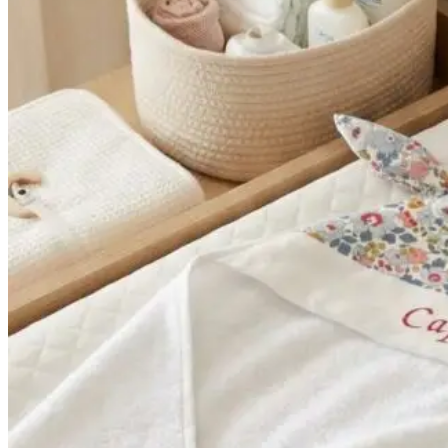
29,90€
à
39,90€