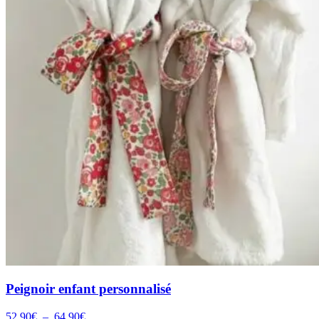
Peignoir enfant personnalisé
Plage
52,90
€
–
64,90
€