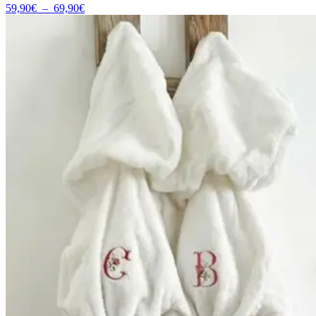
Plage
59,90
€
–
69,90
€
de
prix :
59,90€
à
69,90€