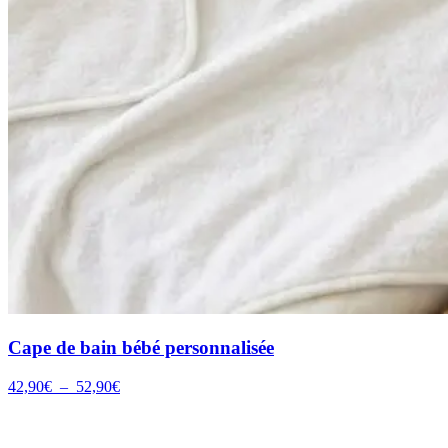
Cape de bain bébé personnalisée
Plage
42,90
€
–
52,90
€
de
prix :
42,90€