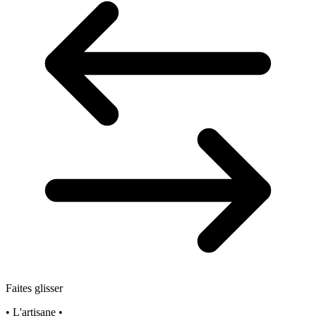
à
52,90€
Faites glisser
• L'artisane •