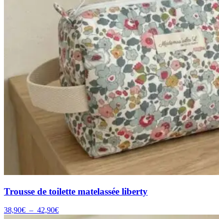
Trousse de toilette matelassée liberty
Plage
38,90
€
–
42,90
€
de