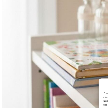
Pour
et/o
trai
pas 