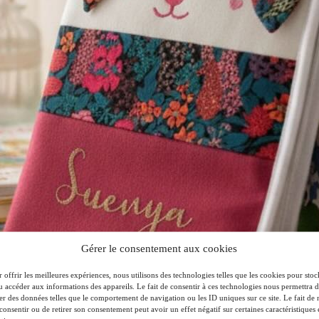
Gérer le consentement aux cookies
 offrir les meilleures expériences, nous utilisons des technologies telles que les cookies pour stoc
u accéder aux informations des appareils. Le fait de consentir à ces technologies nous permettra 
ter des données telles que le comportement de navigation ou les ID uniques sur ce site. Le fait de 
consentir ou de retirer son consentement peut avoir un effet négatif sur certaines caractéristiques 