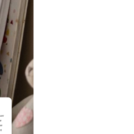
ker
de
ne
et