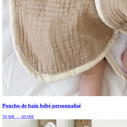
Poncho de bain bébé personnalisé
Plage
59,90
€
–
69,90
€
de
prix :