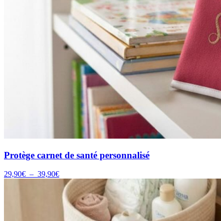
Protège carnet de santé personnalisé
Plage
29,90
€
–
39,90
€
de
prix :
29,90€
à
39,90€