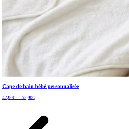
Cape de bain bébé personnalisée
Plage
42,90
€
–
52,90
€
de
prix :
42,90€
à
52,90€