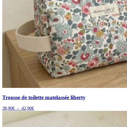
Trousse de toilette matelassée liberty
Plage
38,90
€
–
42,90
€
de
prix :
38,90€