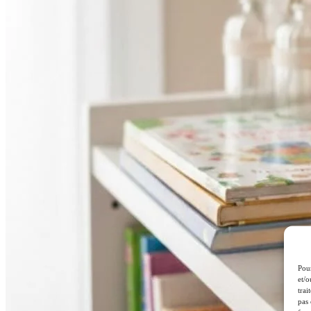
Pour
et/o
trai
pas 