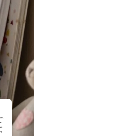
ker
de
ne
et