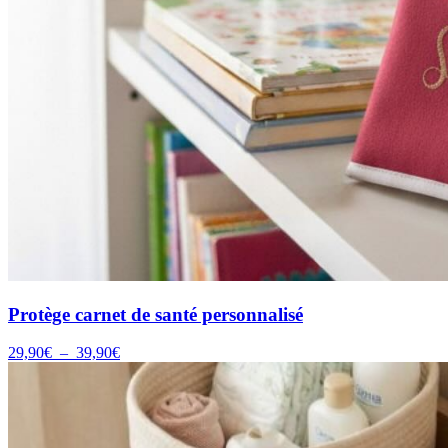
Protège carnet de santé personnalisé
Plage
29,90
€
–
39,90
€
de
prix :
29,90€
à
39,90€