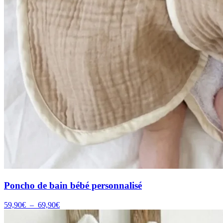
Poncho de bain bébé personnalisé
Plage
59,90
€
–
69,90
€
de
prix :