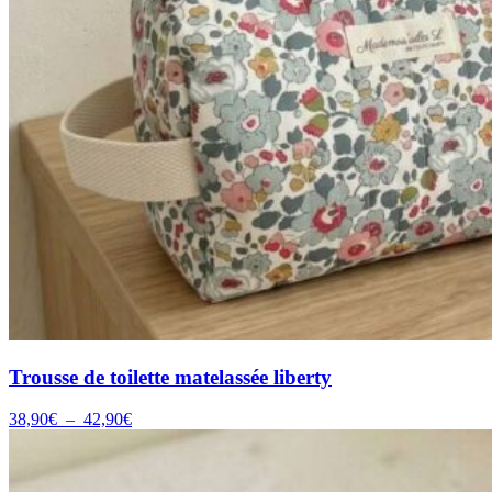
Trousse de toilette matelassée liberty
Plage
38,90
€
–
42,90
€
de
prix :
38,90€