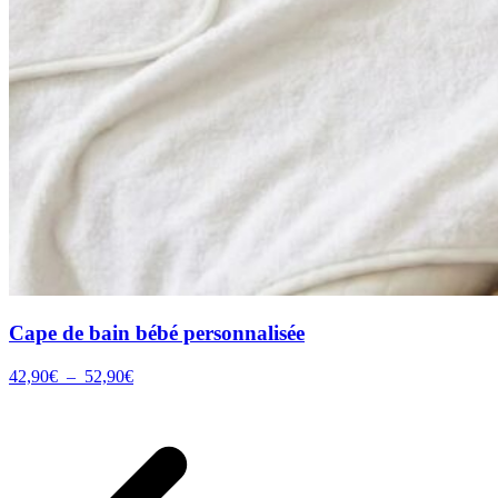
Cape de bain bébé personnalisée
Plage
42,90
€
–
52,90
€
de
prix :
42,90€
à
52,90€