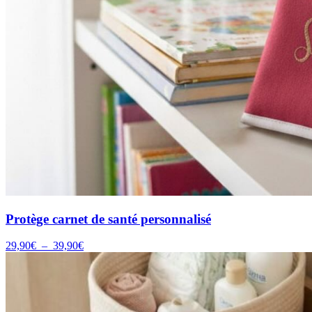
Protège carnet de santé personnalisé
Plage
29,90
€
–
39,90
€
de
prix :
29,90€
à
39,90€